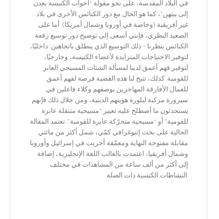
في البلاد المقدسة، على نحو مقولة “أخوات الكنيسة يعدن
إلى بيتهن”، كما هو الحال مع دور الكنائس الأخرى في بلاد
غير أفريقية (وخاصة في أوروبا وشمال أمريكا). أما على
الصعيد النظري، فإنني أسعى إلى توضيح دور توسيع رقعة
الكنائس بنظرنا – ذلك التوسيع الذي ينطلق باتجاهين: داخليًا،
لتوفير الاحتياجات المتزايدة لأعضاء الكنيسة، وخارجيًا،
لتوفير فهم أعمق لدينا لمسألة الشتات المسيحي العابر
للقومية. كذلك، تتيح لنا هذه القضية فرصة لفهم أعمق
للعمال الأفارقة المهاجرين بوصفهم وكلاء فاعلين في
سيرورة مركبة لبلورة هويتهم الدينية، ومن خلال ذلك فإنهم
يستحدثون ما أصطلح عليه تعبير “مسيحية متنقلة عابرة
للقومية” أو “مسيحية متحرّكة عابرة للقومية”. تعتمد المقالة
الحالية على بحث إثنوغرافي كمّي، شمل أكثر من مائتي
مقابلة مفتوحة النهاية ومعمّقة أجريت في إسرائيل وأوروبا
وشمال أفريقيا، اعتمدت بالغالب اللغة الإنجليزية، إضافة
إلى أكثر من ألف ساعة من المشاهدات في مختلف
النشاطات الكنسية ذات الصلة.