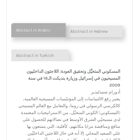
Abstact in Arabic
Abstract in Hebrew
Abstract in Turkish
المسكوني المتخيَّل وتحقيق العودة: اللاجئون الداخليون
المسيحيون في إسرائيل وزيارة بنديكت الـ16 في سنة
2009
أدورام شنيدليدير
يعتبر رفع الالتماسات إلى المؤسّسات المسيحية العالمية،
كالكرسي الرسولي في روما، والتعامل مع العالم المسيحي
(المسكوني) الكوني المتخيَّل، من الاستراتيجيات المعتمدة
لدى مسيحيّي الشرق الأوسط في نضالاتهم للحصول على
منافع ومناقشة مزايا مكانتهم، كأقلية، التي يتمتعون بها
على الصعيد المحلي. إلا أنه في حال اللاجئين الداخليّين