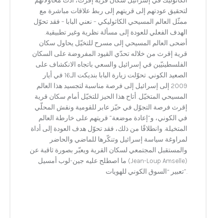
الكاثوليك في إسرائيل سكان قرية إقرث، أدّت محاولاتهم
لتحقيق عودتهم إلى قريتهم إلى ربط علاقات مباشرة مع
ممثّل العالم المسيحي الكاثوليكي – نعني البابا – فقد تحوّل
الهدف الفعلي للعودة إلى مسألة نظرية وغير تطبيقية.
أضحى العالم المسيحي إلى مسرح للتخيّل يحاول سكان
قرية إقرث من خلاله تحدّي القيود المفروضة على السكان
الفلسطينيّين في إسرائيل والسعي باتجاه الانكشاف على
الصعيد الكوني. تحوّلت زيارة البابا بنديكت الـ16 في أيار
2009 إلى إسرائيل إلى فرصة مناسبة لتجسيد هذا العالم
المسيحي المتخيّل. أتاح هذا الحيز للتخيّل أمام سكان قرية
إقرث فرصة التجوّل في حيّز عابر للقومية ونقش المحلّي
في الكوني، و”إعادة موضعة” قريتهم على خارطة العالم
المتخيلة. وانطلاقًا من ذلك، فقد تحوّل هدف العودة إلى أداة
لمراوغة سياسة إسرائيل وتنكّرها للماضي والحاضر
والمستقبل المجتمعي لسكان القرية ويعبّر بصورة ثاقبة عن
ما اصطلح عليه جين-لوب أمسيل (Jean-Loup Amselle)
تعبير “السوق الكوني للهويات”.