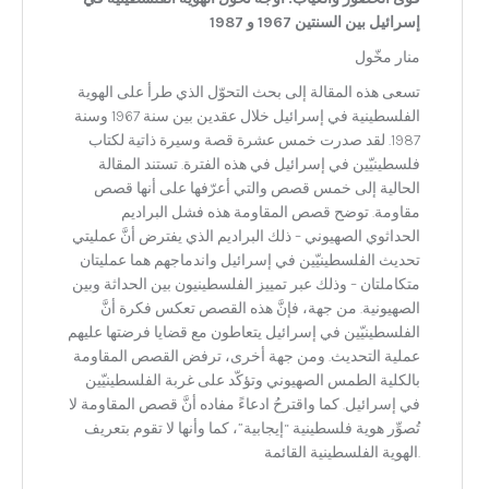
إسرائيل بين السنتين 1967 و 1987
منار مخّول
تسعى هذه المقالة إلى بحث التحوّل الذي طرأ على الهوية
الفلسطينية في إسرائيل خلال عقدين بين سنة 1967 وسنة
1987. لقد صدرت خمس عشرة قصة وسيرة ذاتية لكتاب
فلسطينيّين في إسرائيل في هذه الفترة. تستند المقالة
الحالية إلى خمس قصص والتي أعرّفها على أنها قصص
مقاومة. توضح قصص المقاومة هذه فشل البراديم
الحداثوي الصهيوني – ذلك البراديم الذي يفترض أنَّ عمليتي
تحديث الفلسطينيّين في إسرائيل واندماجهم هما عمليتان
متكاملتان – وذلك عبر تمييز الفلسطينيون بين الحداثة وبين
الصهيونية. من جهة، فإنَّ هذه القصص تعكس فكرة أنَّ
الفلسطينيّين في إسرائيل يتعاطون مع قضايا فرضتها عليهم
عملية التحديث. ومن جهة أخرى، ترفض القصص المقاومة
بالكلية الطمس الصهيوني وتؤكّد على غربة الفلسطينيّين
في إسرائيل. كما واقترحُ ادعاءً مفاده أنَّ قصص المقاومة لا
تُصوِّر هوية فلسطينية “إيجابية”، كما وأنها لا تقوم بتعريف
الهوية الفلسطينية القائمة.